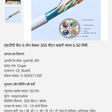
एफ़टीपी कैट 6 लैन केबल 305 मीटर बाहरी व्यास 6.50 मिमी
उत्पाद का विवरण
उत्पत्ति के प्लेस: गुआंगज़ौ, चीन
ब्रांड नाम: Soger
प्रमाणन: CE, RoHS
मॉडल संख्या: S-60057135F
भुगतान और शिपिंग की शर्तें
न्यूनतम आदेश मात्रा: 50 रोल
मूल्य: negotiable
पैकेजिंग विवरण: 305 मीटर / बॉक्स
प्रसव के समय: 10 - 15 कार्य दिवस
भुगतान शर्तें: एल / सी, डी / ए, डी / पी, टी / टी, वेस्टर्न यूनियन, मनीग्राम, पेपैल