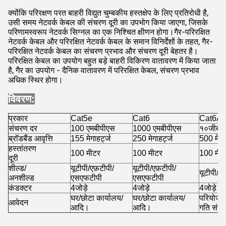
क्योंकि परिरक्षण परत बाहरी विद्युत चुम्बकीय हस्तक्षेप के लिए प्रतिरोधी है,
उसी समय नेटवर्क केबल की संचरण दूरी का उपभोग किया जाएगा, जिसके
परिणामस्वरूप नेटवर्क सिग्नल का एक निश्चित क्षीणन होगा।गैर-परिरक्षित
नेटवर्क केबल और परिरक्षित नेटवर्क केबल के समान विनिर्देशों के तहत, गैर-
परिरक्षित नेटवर्क केबल का संचरण प्रभाव और संचरण दूरी बेहतर है।
परिरक्षित केबल का उपयोग बहुत बड़े बाहरी विकिरण वातावरण में किया जाता
है, गैर का उपयोग - दैनिक वातावरण में परिरक्षित केबल, संचरण प्रभाव
अधिक स्थिर होगा।
विवरण:
प्रकार
Cat5e
Cat6
Cat6A
संचरण दर
100 एमबीपीएस
1000 एमबीपीएस
१०जीबीप
ब्रॉडबैंड आवृत्ति
155 मेगाहर्ट्ज
250 मेगाहर्ट्ज
500 मेगाह
हस्तांतरण
100 मीटर
100 मीटर
100 मीट
दूरी
शील्ड/
यूटीपी/एफ़टीपी/
यूटीपी/एफ़टीपी/
यूटीपी/एफ
अनशील्ड
एसएफटीपी
एसएफटीपी
कंडक्टर
4जोड़े
4जोड़े
4जोड़े
घर/छोटा कार्यालय/
घर/छोटा कार्यालय/
परियोजना
आवेदन
आदि।
आदि।
गति संच