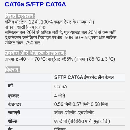
CAT6a S/FTP CAT6A
विद्युत प्रदर्शन
:
वर्किंग वोल्टेज: 12 वी, 100% फ्लूक टेस्ट के माध्यम से।
पांचवां, शारीरिक प्रदर्शन:
सम्मिलन बल 20N से अधिक नहीं है, पुल-आउट बल 20N से कम नहीं
है;कनेक्टर कनेक्टिंग डिवाइस प्रभाव: 50N 60 ± 5s;प्लग और सॉकेट
सॉकेट नंबर: 750 बार।
उपयोग और भंडारण वातावरण
:
तापमान: -40 ~ + 70 ℃;आर्द्रता: <85% (तापमान 85 ℃ ± 3 ℃)
विवरण
:
SFTP CAT6A ईथरनेट लैन केबल
वर्ग
Cat6A
प्रकार
4 जोड़े
कंडक्टर
0.56 मिमी 0.57 मिमी 0.58 मिमी
सामग्री
कॉपर /सीसीए /एचसीसीए
शील्ड
एफ़टीपी (परिरक्षित पन्नी मुड़ जोड़ी)
रंग
ऐच्छिक