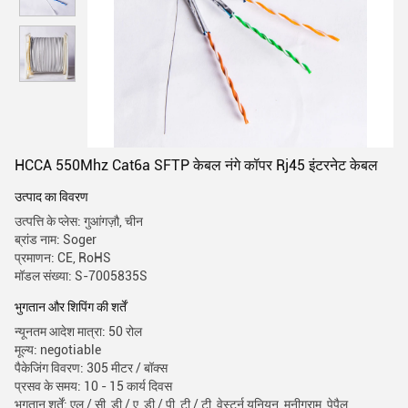
HCCA 550Mhz Cat6a SFTP केबल नंगे कॉपर Rj45 इंटरनेट केबल
उत्पाद का विवरण
उत्पत्ति के प्लेस: गुआंगज़ौ, चीन
ब्रांड नाम: Soger
प्रमाणन: CE, RoHS
मॉडल संख्या: S-7005835S
भुगतान और शिपिंग की शर्तें
न्यूनतम आदेश मात्रा: 50 रोल
मूल्य: negotiable
पैकेजिंग विवरण: 305 मीटर / बॉक्स
प्रसव के समय: 10 - 15 कार्य दिवस
भुगतान शर्तें: एल / सी, डी / ए, डी / पी, टी / टी, वेस्टर्न यूनियन, मनीग्राम, पेपैल