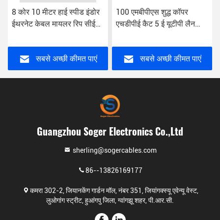
8 कोर 10 मीटर हाई स्पीड इंडोर
100 एमबीपीएस शुद्ध कॉपर
ईथरनेट केबल मायलर रिप सीई
एचडीपीई कैट 5 ई यूटीपी लैन
कैट 5e पैच कॉर्ड
केबल कंप्यूटर कनेक्ट पैच कॉर्ड
सबसे अच्छी कीमत पाएं
सबसे अच्छी कीमत पाएं
Guangzhou Soger Electronics Co.,Ltd
sherling@sogercables.com
86--13826169177
कमरा 302-2, जियानकेंग गार्डन मॉल, नंबर 351, जियांगक्स्यू एवेन्यू वेस्ट,
लुओगांग स्ट्रीट, हुआंगपु जिला, ग्वांगझू शहर, पी.आर.सी.