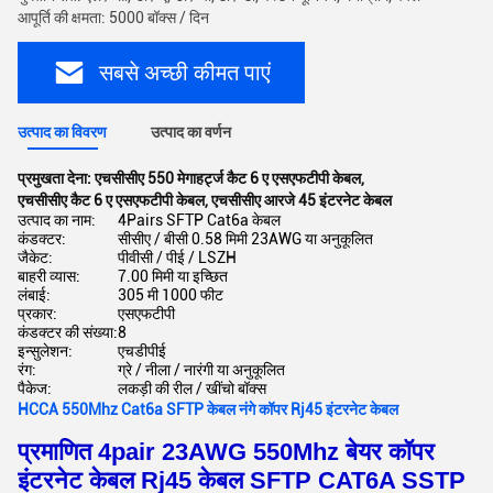
आपूर्ति की क्षमता: 5000 बॉक्स / दिन
सबसे अच्छी कीमत पाएं
उत्पाद का विवरण
उत्पाद का वर्णन
प्रमुखता देना:
एचसीसीए 550 मेगाहर्ट्ज कैट 6 ए एसएफटीपी केबल
,
एचसीसीए कैट 6 ए एसएफटीपी केबल
,
एचसीसीए आरजे 45 इंटरनेट केबल
उत्पाद का नाम:
4Pairs SFTP Cat6a केबल
कंडक्टर:
सीसीए / बीसी 0.58 मिमी 23AWG या अनुकूलित
जैकेट:
पीवीसी / पीई / LSZH
बाहरी व्यास:
7.00 मिमी या इच्छित
लंबाई:
305 मी 1000 फीट
प्रकार:
एसएफटीपी
कंडक्टर की संख्या:
8
इन्सुलेशन:
एचडीपीई
रंग:
ग्रे / नीला / नारंगी या अनुकूलित
पैकेज:
लकड़ी की रील / खींचो बॉक्स
HCCA 550Mhz Cat6a SFTP केबल नंगे कॉपर Rj45 इंटरनेट केबल
प्रमाणित 4pair 23AWG 550Mhz बेयर कॉपर
इंटरनेट केबल Rj45 केबल SFTP CAT6A SSTP